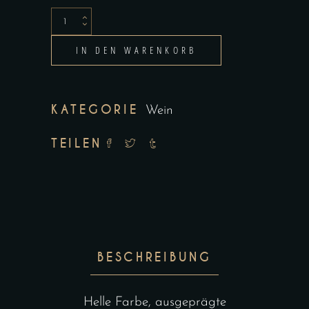
Mayer-
Hörmann
IN DEN WARENKORB
Riesling
KAMPTAL
DAC
KATEGORIE
Wein
Steinterrassen
2019
TEILEN
Menge
BESCHREIBUNG
Helle Farbe, ausgeprägte