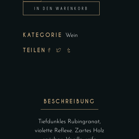
Hörmann
IN DEN WARENKORB
Zweigelt
Big
Barrique
KATEGORIE
Wein
2019
Menge
TEILEN
BESCHREIBUNG
Tiefdunkles Rubingranat,
violette Reflexe. Zartes Holz