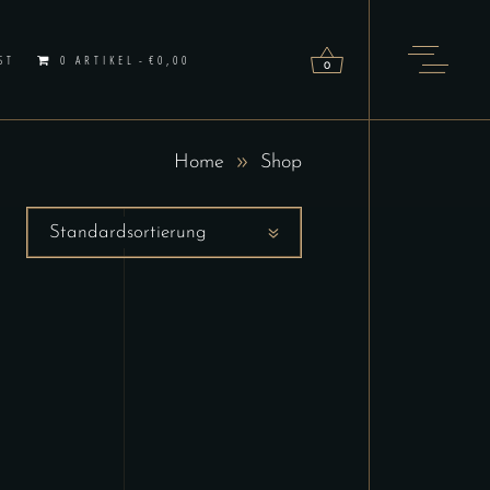
ST
0 ARTIKEL
€0,00
0
Home
Shop
h keine Produkte im Warenkorb.
Standardsortierung